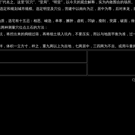
”代名之。这里“区穴”、“堂局”、“明堂”，以今天的观念解释，实为内敛围合的场所。
而选定和规划城市规模。选定明堂及穴位，营建中以南向为正，居中为尊，后对来龙
质，选宅有十五忌：相恶、峻急，单寒，臃肿，虚耗，凹缺，瘦削，突露，破面，痤
两种测量穴位点土石的方法：
坑，将挖出来的捣细过筛，再将细土填入坑内，不要压实，而以与地面平衡为准，过
样，体积一立方寸，秤之，重九两以上为吉地，七两居中，三四两为不吉。或用斗量
《