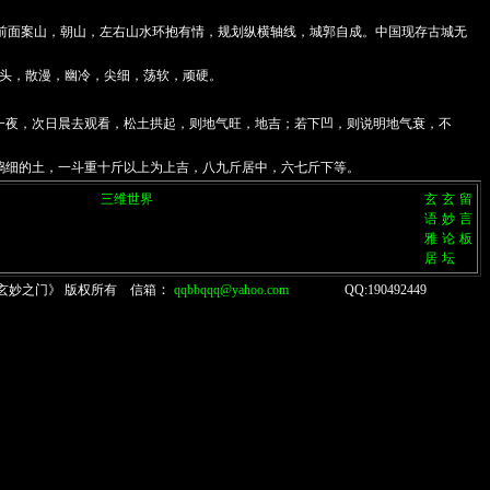
，前面案山，朝山，左右山水环抱有情，规划纵横轴线，城郭自成。中国现存古城无
头，散漫，幽冷，尖细，荡软，顽硬。
一夜，次日晨去观看，松土拱起，则地气旺，地吉；若下凹，则说明地气衰，不
捣细的土，一斗重十斤以上为上吉，八九斤居中，六七斤下等。
三维世界
玄
玄
留
语
妙
言
雅
论
板
居
坛
：
玄妙之门》 版权所有 信箱
qqbbqqq@yahoo.com
QQ:190492449