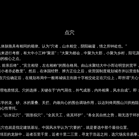
点穴
体脉胳具有相同的规律。认为“穴者，山水相交，阴阳融凝，情之所钟处也。”
进行考察，有大中小三种“聚居”：“大聚为都会，中聚为大郡，小聚为乡村，阳宅及
们的核心之点。
，前亲后倚”，“宾主相登，左右相称”的围合格局。由山水聚结大中小而论明堂的宽平
最小者亦必数里”。然后，在体国经野、辨方正位之后，依营国制度规划城市并以营造
”。在穴位确定后，在规划布局中一般将城镇主街路十字相交处定在穴位上，即所谓“天
地理地质情况。穴的选择，关键在于“内气萌生，外气成形，内外相乘，风水自成”。即
学的龙、砂、水的重叠、关拦、内敛向心的围合调场作用，以达到倚周围山川拱抱阻
的心性寄托。
，“以水证穴”，“因形拟穴”，“全其天工，依其环护”，“务全其自然之势，期无违于
穴也就是指定建筑基址。中国风水学认为“穴要的”，就是要选中那个最佳位置。
在绵亘的龙脉中，远者百里千里，近者十里二三里，寻龙于浩远之间，选穴场实非易事。