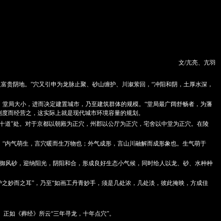
文/亢亮、亢羽
富贵阴地。”穴又引申为龙脉止聚、砂山缠护、川溆萦回，“冲阳和阴，土厚水深，
，堂局大小，进而决定建置城市，乃至建筑群体的规模。“堂局最广阔舒畅者，为藩
制度而经营之，这实际上就是现代城市环境容量的规划。
心十道”处。对于京都以朝殿为正穴，州郡以公厅为正穴，宅舍以中堂为正穴。在陵
：“内气萌生，言穴暖而生万物也；外气成形，言山川融解而成形象也。生气萌于
御风砂，迎纳阳光，阴阳和合，形成良好生态小气候，同时给人以龙、砂、水种种
环护之妙而之耳”，乃至“如画工丹青妙手，须是几处浓，几处淡，彼此掩映，方成佳
正如《葬经》所云“三年寻龙，十年点穴”。