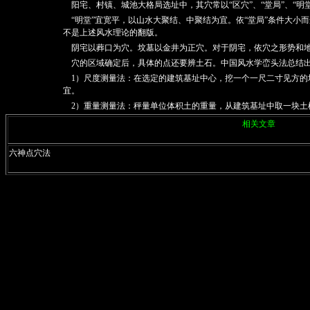
阳宅、村镇、城池大格局选址中，其穴常以“区穴”、“堂局”、“明堂
“明堂”宜宽平，以山水大聚结、中聚结为宜。依“堂局”条件大小
不是上述风水理论的翻版。
阴宅以葬口为穴。坟墓以金井为正穴。对于阴宅，依穴之形势和地
穴的区域确定后，具体的点还要辨土石。中国风水学峦头法总结出
1）尺度测量法：在选定的建筑基址中心，挖一个一尺二寸见方的
宜。
2）重量测量法：秤量单位体积土的重量，从建筑基址中取一块土
相关文章
六神点穴法