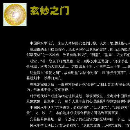
中国风水学论穴，来自人体脉胳穴位的比拟。认为：地理脉胳与人
就城市的山川格局而论，风水学理论以龙脉的聚结，即山水的聚结来
郁草茂林”之一区域点。故又有称“区穴”、“明堂”、“堂局”，穴为它
明堂，“明，取义于临而忌塞；堂，则取义中正忌偏”。“形来势止
镇省城，次者为大郡大洲……方圆四五十里，小者亦二三十里……
明堂源自“祭祀之所”，故有明堂“以洁净为德”，且“惟贵乎宽平
墓规划中，以葬口为穴。
在规划完成之后，一般在穴位处开挖“金井”以“相土尝水法”验证
内，形象成于外，实相乘也。”
对于现代城市或建筑物选址和规划，即场所设立，应考虑中国风水
景象意象，皆集中于穴，赋予人最丰富的心理感受和得到游目骋怀
中国风水学认为“穴不虚立，必有所倚”，“以龙证穴”，“以砂证穴”
景”。龙、砂、穴、水的选择必须综合权衡方可达到至善至美。
穴是指具体基址，是一个选定了的范围较大的区域中的一个点。点
风水学峦头法认为“有龙必有穴”。“龙真穴亦真，龙假穴亦假。”