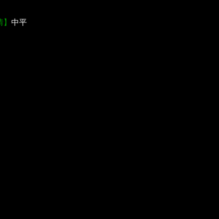
情】
中平