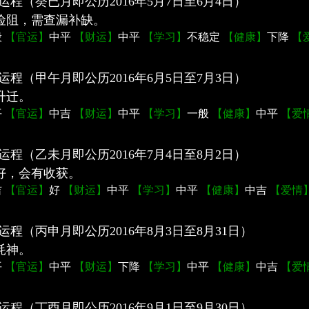
运程
（癸已月即公历2016年5月7日至6月4日）
阻，需查漏补缺。
般
【官运】
中平
【财运】
中平
【学习】
不稳定
【健康】
下降
【
运程
（甲午月即公历2016年6月5日至7月3日）
迁。
平
【官运】
中吉
【财运】
中平
【学习】
一般
【健康】
中平
【爱
运程
（乙未月即公历2016年7月4日至8月2日）
，会有收获。
吉
【官运】
好
【财运】
中平
【学习】
中平
【健康】
中吉
【爱情
运程
（丙申月即公历2016年8月3日至8月31日）
神。
平
【官运】
中平
【财运】
下降
【学习】
中平
【健康】
中吉
【爱
运程
（丁酉月即公历2016年9月1日至9月30日）