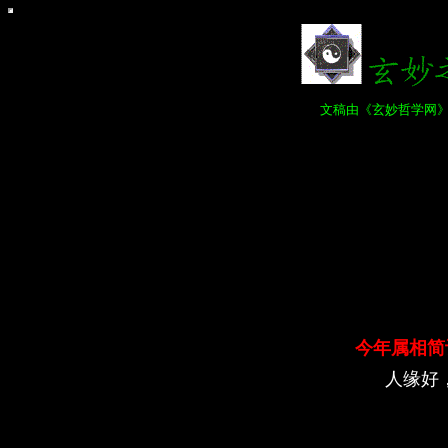
文稿由《玄妙哲学网》
今年
属相
简
人缘好，