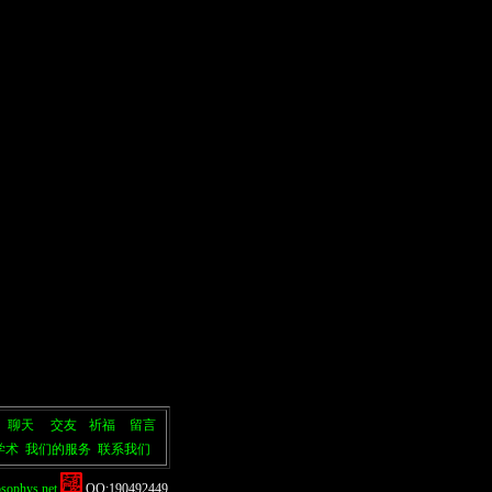
聊天
交友
祈福
留言
学术
我们的服务
联系我们
sophys.net
QQ:190492449