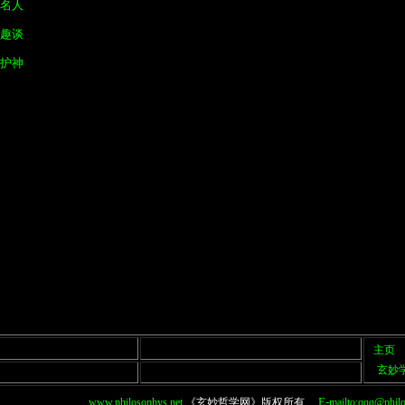
名人
趣谈
护神
主页
玄妙
E-
www.philosophys.net
《玄妙哲学网》
版权所有
mailto:qqq@philo