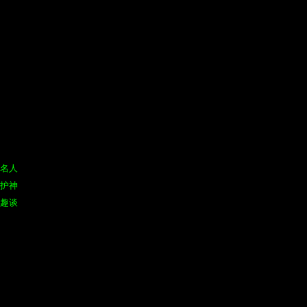
名人
护神
趣谈