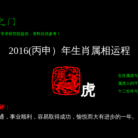
学术研究组提供，资料仅供参考！
2016(丙申）年生肖属相运程
生肖属虎与
属虎人的守
虎
十二生肖与
评：
，事业顺利，容易取得成功，愉悦而大有进步的一年。