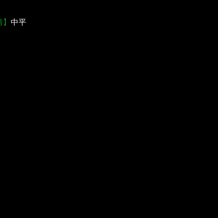
情】
中平